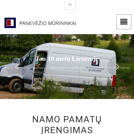
Jau 10 metų Lietuvoje
Namų statyba nuo pamatų. Statybos darbų paslaugos Panevėžyje ir Panevėžio rajone
NAMO PAMATŲ
ĮRENGIMAS