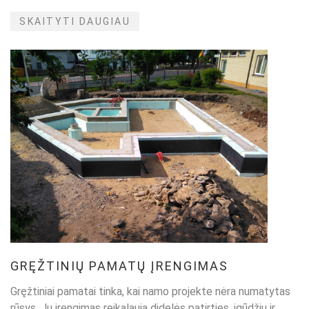
SKAITYTI DAUGIAU
GRĘŽTINIŲ PAMATŲ ĮRENGIMAS
Gręžtiniai pamatai tinka, kai namo projekte nėra numatytas
rūsys. Jų įrengimas reikalauja didelės patirties, įgūdžių ir