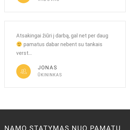
Atsakingai žiūri į darbą, gal net per daug
pamatus dabar nebent su tankais
verst…
JONAS
ŪKININKAS
NAMO STATYMAS NUO PAMATŲ