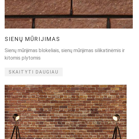
SIENŲ MŪRIJIMAS
Sienų mūrijimas blokeliais, sienų mūrijimas silikatinėmis ir
kitomis plytomis
SKAITYTI DAUGIAU