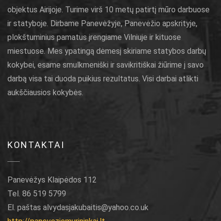
objektus Airijoje. Turime virš 10 metų patirtį mūro darbuose
ir statyboje. Dirbame Panevėžyje, Panevėžio apskrityje,
plokštuminius pamatus įrengiame Vilniuje ir kituose
miestuose. Mes ypatingą dėmesį skiriame statybos darbų
kokybei, esame smulkmeniški ir savikritiškai žiūrime į savo
darbą visa tai duoda puikius rezultatus. Visi darbai atlikti
aukščiausios kokybės.
KONTAKTAI
Panevėžys Klaipėdos 112
Tel. 86 519 5799
El. paštas alvydasjakubaitis@yahoo.co.uk