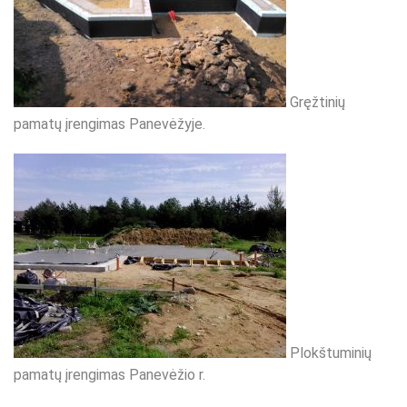
Gręžtinių
pamatų įrengimas Panevėžyje.
Plokštuminių
pamatų įrengimas Panevėžio r.