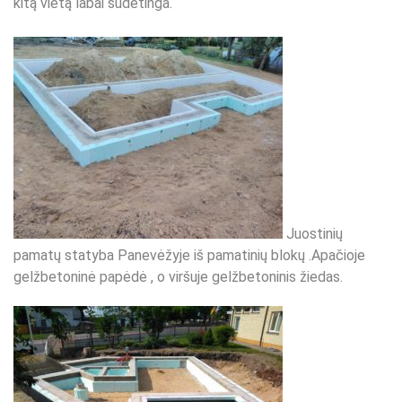
kitą vietą labai sudėtinga.
Juostinių
pamatų statyba Panevėžyje iš pamatinių blokų .Apačioje
gelžbetoninė papėdė , o viršuje gelžbetoninis žiedas.