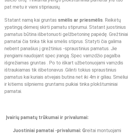
pat metu ir vieni stipriausių.
Statant namą kai gruntas
smėlis ar priesmėlis
. Reikėtų
ypatingą dėmesį skirti pamatu stiprumui. Statant juostinius
pamatus būtina išbetonuoti gelžbetoninę papėdę. Grežtiniai
pamatai čia tinka tik kai smėlis stiprus. Statyti čia galima
nebent panašius į grežtinius -spraustinius pamatus. Jie
įrengiami naudojant spec įrangą .Spec vamzdžio pagalba
išgrežiamas gruntas . Po to iškart užbetonuojami vamzdis
ištraukiamas tik išbetonavus .Gilinti tokius spraustinius
pamatus kai kuriais atvejais butina net iki 4m ir giliau. Smėliui
ir kitiems silpniems gruntams puikiai tinka plokštuminiai
pamatai.
Įvairių pamatų trūkumai ir privalumai:
Juostiniai pamatai -privalumai: G
reitai montuojami