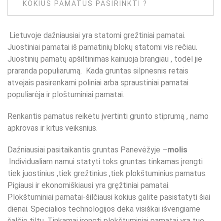
KOKIUS PAMATUS PASIRINKTI ?
Lietuvoje dažniausiai yra statomi grežtiniai pamatai.
Juostiniai pamatai iš pamatinių blokų statomi vis rečiau.
Juostinių pamatų apšiltinimas kainuoja brangiau , todėl jie
praranda populiarumą. Kada gruntas silpnesnis retais
atvejais pasirenkami poliniai arba spraustiniai pamatai
populiarėja ir ploštuminiai pamatai.
Renkantis pamatus reikėtu įvertinti grunto stiprumą , namo
apkrovas ir kitus veiksnius.
Dažniausiai pasitaikantis gruntas Panevėžyje –
molis
.Individualiam namui statyti toks gruntas tinkamas įrengti
tiek juostinius ,tiek grežtinius ,tiek plokštuminius pamatus.
Pigiausi ir ekonomiškiausi yra gręžtiniai pamatai.
Plokštuminiai pamatai-šilčiausi kokius galite pasistatyti šiai
dienai. Specialios technologijos dėka visiškai išvengiame
šalčio tiltų. Tinkamai įrengti plokštuminiai pamatai yra tuo