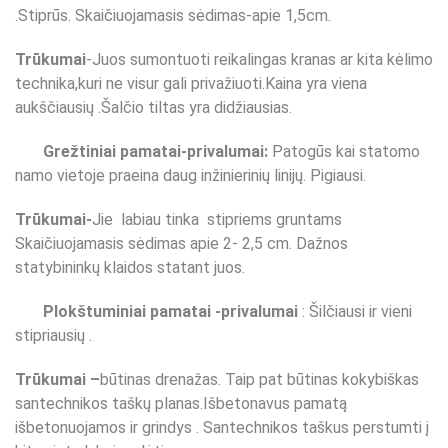
.Stiprūs. Skaičiuojamasis sėdimas-apie 1,5cm.
Trūkumai
-Juos sumontuoti reikalingas kranas ar kita kėlimo
technika,kuri ne visur gali privažiuoti.Kaina yra viena
aukščiausių .Šalčio tiltas yra didžiausias.
Grežtiniai pamatai-privalumai:
Patogūs kai statomo
namo vietoje praeina daug inžinierinių linijų. Pigiausi.
Trūkumai-
Jie labiau tinka stipriems gruntams
Skaičiuojamasis sėdimas apie 2- 2,5 cm. Dažnos
statybininkų klaidos statant juos.
Plokštuminiai pamatai -privalumai
: Šilčiausi ir vieni
stipriausių .
Trūku
mai –
būtinas drenažas. Taip pat būtinas kokybiškas
santechnikos taškų planas.Išbetonavus pamatą
išbetonuojamos ir grindys . Santechnikos taškus perstumti į