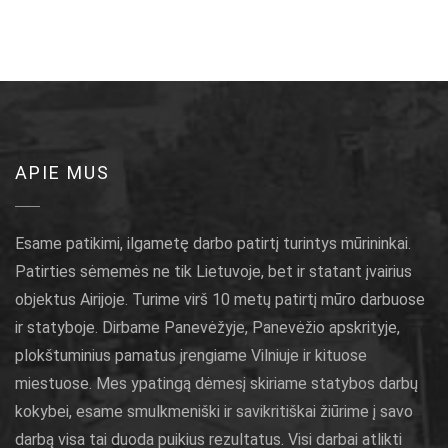
APIE MUS
Esame patikimi, ilgametę darbo patirtį turintys mūrininkai.
Patirties sėmemės ne tik Lietuvoje, bet ir statant įvairius
objektus Airijoje. Turime virš 10 metų patirtį mūro darbuose
ir statyboje. Dirbame Panevėžyje, Panevėžio apskrityje,
plokštuminius pamatus įrengiame Vilniuje ir kituose
miestuose. Mes ypatingą dėmesį skiriame statybos darbų
kokybei, esame smulkmeniški ir savikritiškai žiūrime į savo
darbą visa tai duoda puikius rezultatus. Visi darbai atlikti