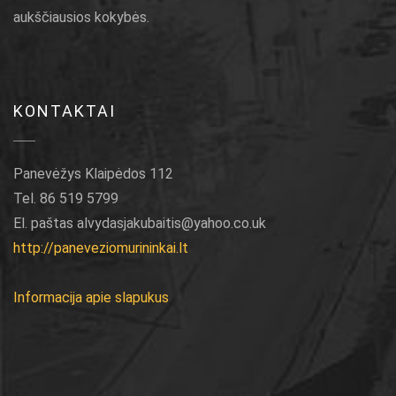
aukščiausios kokybės.
KONTAKTAI
Panevėžys Klaipėdos 112
Tel. 86 519 5799
El. paštas alvydasjakubaitis@yahoo.co.uk
http://paneveziomurininkai.lt
Informacija apie slapukus