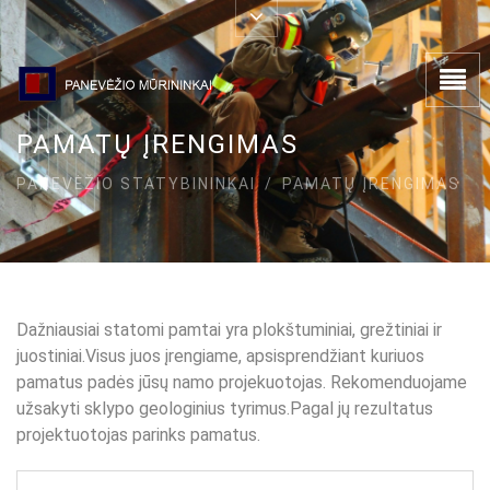
PAMATŲ ĮRENGIMAS
PANEVĖŽIO STATYBININKAI
/
PAMATŲ ĮRENGIMAS
Dažniausiai statomi pamtai yra plokštuminiai, grežtiniai ir
juostiniai.Visus juos įrengiame, apsisprendžiant kuriuos
pamatus padės jūsų namo projekuotojas. Rekomenduojame
užsakyti sklypo geologinius tyrimus.Pagal jų rezultatus
projektuotojas parinks pamatus.